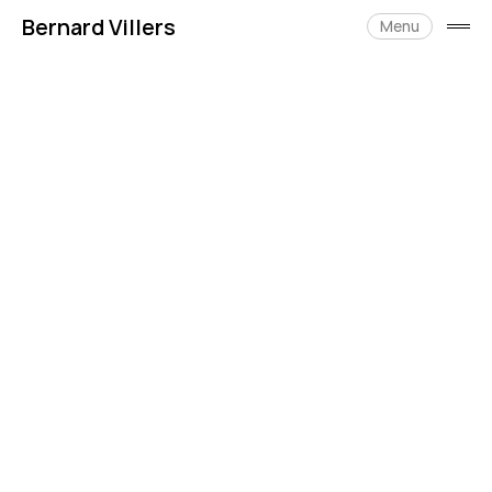
Skip
Bernard Villers
to
Menu
open
content
side