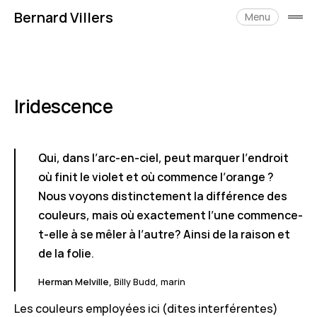
Skip
Bernard Villers
to
Menu
open
content
side
Iridescence
janvier
18,
2022
Qui, dans l’arc-en-ciel, peut marquer l’endroit
où finit le violet et où commence l’orange ?
Nous voyons distinctement la différence des
couleurs, mais où exactement l’une commence-
t-elle à se mêler à l’autre? Ainsi de la raison et
de la folie.
Herman Melville,
Billy Budd, marin
Les couleurs employées ici (dites interférentes)