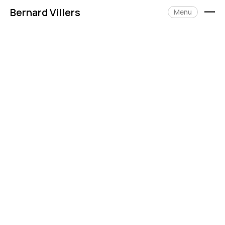
Skip
Bernard Villers
to
Menu
open
content
side