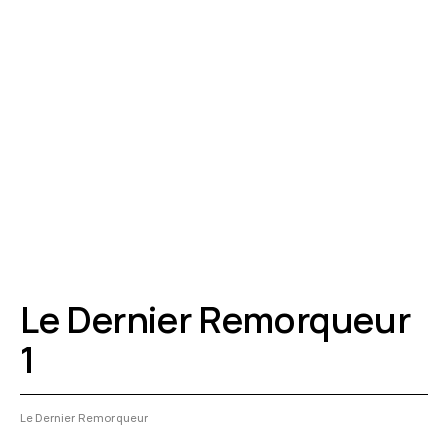
Le Dernier Remorqueur
1
novembre
Le Dernier Remorqueur
Posted
16,
by:
2016
Bernard